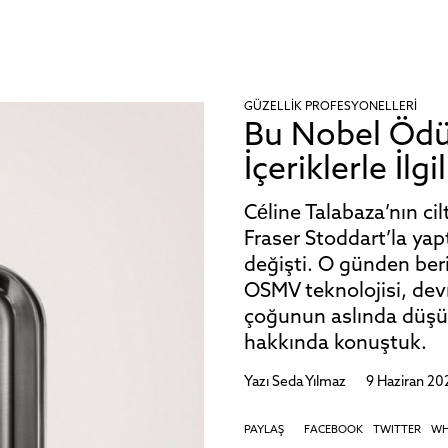
GÜZELLIK PROFESYONELLERI
Bu Nobel Ödül
İçeriklerle İlgi
Céline Talabaza’nın ci
Fraser Stoddart’la ya
değişti. O günden beri
OSMV teknolojisi, devr
çoğunun aslında düşü
hakkında konuştuk.
Yazı
Seda Yılmaz
9 Haziran 20
PAYLAŞ
FACEBOOK
TWITTER
WH