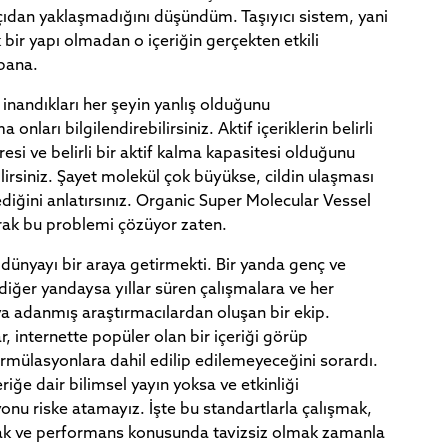
dan yaklaşmadığını düşündüm. Taşıyıcı sistem, yani
ak bir yapı olmadan o içeriğin gerçekten etkili
bana.
 inandıkları her şeyin yanlış olduğunu
onları bilgilendirebilirsiniz. Aktif içeriklerin belirli
süresi ve belirli bir aktif kalma kapasitesi olduğunu
lirsiniz. Şayet molekül çok büyükse, cildin ulaşması
iğini anlatırsınız. Organic Super Molecular Vessel
rak bu problemi çözüyor zaten.
 dünyayı bir araya getirmekti. Bir yanda genç ve
ip; diğer yandaysa yıllar süren çalışmalara ve her
a adanmış araştırmacılardan oluşan bir ekip.
, internette popüler olan bir içeriği görüp
rmülasyonlara dahil edilip edilemeyeceğini sorardı.
eriğe dair bilimsel yayın yoksa ve etkinliği
nu riske atamayız. İşte bu standartlarla çalışmak,
mak ve performans konusunda tavizsiz olmak zamanla