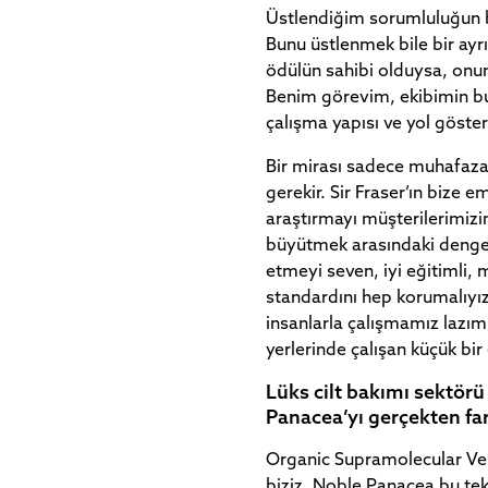
Üstlendiğim sorumluluğun 
Bunu üstlenmek bile bir ayrıc
ödülün sahibi olduysa, onun
Benim görevim, ekibimin bu
çalışma yapısı ve yol göster
Bir mirası sadece muhafaza
gerekir. Sir Fraser’ın bize e
araştırmayı müşterilerimizi
büyütmek arasındaki denge
etmeyi seven, iyi eğitimli, 
standardını hep korumalıyız
insanlarla çalışmamız lazım
yerlerinde çalışan küçük bi
Lüks cilt bakımı sektörü
Panacea’yı gerçekten far
Organic Supramolecular Ves
biziz. Noble Panacea bu tekn