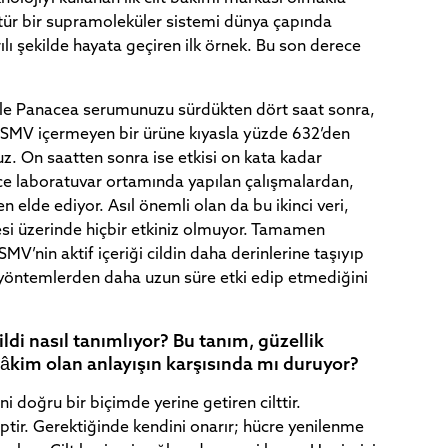
tür bir supramoleküler sistemi dünya çapında
lı şekilde hayata geçiren ilk örnek. Bu son derece
le Panacea serumunuzu sürdükten dört saat sonra,
OSMV içermeyen bir ürüne kıyasla yüzde 632’den
. On saatten sonra ise etkisi on kata kadar
önce laboratuvar ortamında yapılan çalışmalardan,
 elde ediyor. Asıl önemli olan da bu ikinci veri,
si üzerinde hiçbir etkiniz olmuyor. Tamamen
MV’nin aktif içeriği cildin daha derinlerine taşıyıp
 yöntemlerden daha uzun süre etki edip etmediğini
ldi nasıl tanımlıyor? Bu tanım, güzellik
hâkim olan anlayışın karşısında mı duruyor?
ini doğru bir biçimde yerine getiren cilttir.
hiptir. Gerektiğinde kendini onarır; hücre yenilenme