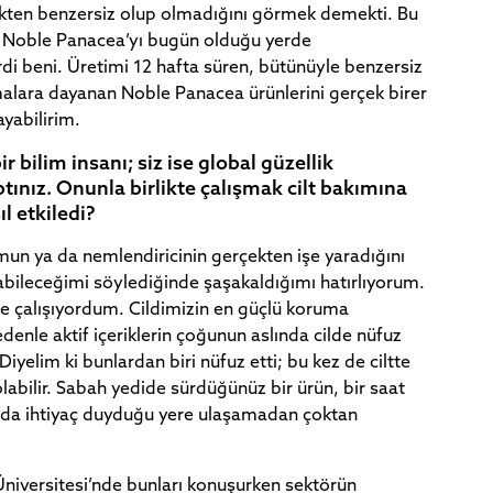
ekten benzersiz olup olmadığını görmek demekti. Bu
y Noble Panacea’yı bugün olduğu yerde
i beni. Üretimi 12 hafta süren, bütünüyle benzersiz
rmalara dayanan Noble Panacea ürünlerini gerçek birer
ayabilirim.
r bilim insanı; siz ise global güzellik
tınız. Onunla birlikte çalışmak cilt bakımına
ıl etkiledi?
umun ya da nemlendiricinin gerçekten işe yaradığını
abileceğimi söylediğinde şaşakaldığımı hatırlıyorum.
de çalışıyordum. Cildimizin en güçlü koruma
denle aktif içeriklerin çoğunun aslında cilde nüfuz
iyelim ki bunlardan biri nüfuz etti; bu kez de ciltte
olabilir. Sabah yedide sürdüğünüz bir ürün, bir saat
a da ihtiyaç duyduğu yere ulaşamadan çoktan
Üniversitesi’nde bunları konuşurken sektörün