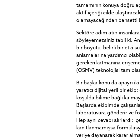
tamamının konuya doğru açı
aktif içeriği cilde ulaştırac
olamayacağından bahsetti 
Sektöre adım atıp insanlara
söyleyemezsiniz tabii ki. Ama 
bir boyutu, belirli bir etki 
anlamalarına yardımcı olabi
gereken katmanına erişemed
(OSMV) teknolojisi tam ola
Bir başka konu da apayrı iki
yaratıcı dijital yerli bir ek
koşulda bilime bağlı kalmay
Başlarda ekibimde çalışanlar
laboratuvara gönderir ve fo
Hep aynı cevabı alırlardı: İç
kanıtlanmamışsa formülasyo
veriye dayanarak karar al