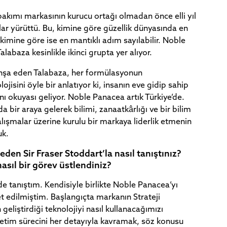
t bakımı markasının kurucu ortağı olmadan önce elli yıl
ar yürüttü. Bu, kimine göre güzellik dünyasında en
, kimine göre ise en mantıklı adım sayılabilir. Noble
labaza kesinlikle ikinci grupta yer alıyor.
nşa eden Talabaza, her formülasyonun
jisini öyle bir anlatıyor ki, insanın eve gidip sahip
ı okuyası geliyor. Noble Panacea artık Türkiye’de.
da bir araya gelerek bilimi, zanaatkârlığı ve bir bilim
alışmalar üzerine kurulu bir markaya liderlik etmenin
uk.
beden Sir Fraser Stoddart’la nasıl tanıştınız?
asıl bir görev üstlendiniz?
de tanıştım. Kendisiyle birlikte Noble Panacea’yı
 edilmiştim. Başlangıçta markanın Strateji
geliştirdiği teknolojiyi nasıl kullanacağımızı
etim sürecini her detayıyla kavramak, söz konusu