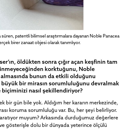
a süren, patentli bilimsel araştırmalara dayanan Noble Panacea
erçek birer zanaat objesi olarak tanımlıyor.
aser’ın, öldükten sonra çığır açan keşfinin tam
ilinmeyeceğinden korktuğunu, Noble
 almasında bunun da etkili olduğunu
e büyük bir mirasın sorumluluğunu devralmak
içiminizi nasıl şekillendiriyor?
ek bir gün bile yok. Aldığım her kararın merkezinde,
rası koruma sorumluluğu var. Bu, her şeyi belirliyor.
k yaratıyor muyum? Arkasında durduğumuz değerlere
e gösterişle dolu bir dünyada yeterince ölçülü