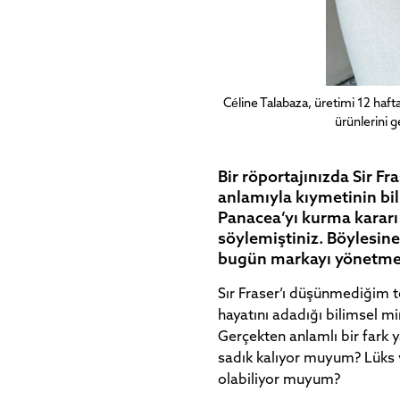
Céline Talabaza, üretimi 12 haft
ürünlerini g
Bir röportajınızda Sir Fr
anlamıyla kıymetinin b
Panacea’yı kurma kararı
söylemiştiniz. Böylesin
bugün markayı yönetme b
Sır Fraser’ı düşünmediğim t
hayatını adadığı bilimsel mi
Gerçekten anlamlı bir far
sadık kalıyor muyum? Lüks v
olabiliyor muyum?