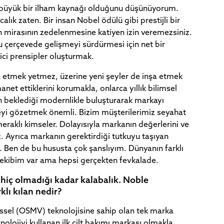
büyük bir ilham kaynağı olduğunu düşünüyorum.
alık zaten. Bir insan Nobel ödülü gibi prestijli bir
 mirasının zedelenmesine katiyen izin veremezsiniz.
 çerçevede gelişmeyi sürdürmesi için net bir
ici prensipler oluşturmak.
 etmek yetmez, üzerine yeni şeyler de inşa etmek
manet ettiklerini korumakla, onlarca yıllık bilimsel
n beklediği modernlikle buluşturarak markayı
yi gözetmek önemli. Bizim müşterilerimiz seyahat
meraklı kimseler. Dolayısıyla markanın değerlerini ve
. Ayrıca markanın gerektirdiği tutkuyu taşıyan
. Ben de bu hususta çok şanslıyım. Dünyanın farklı
r ekibim var ama hepsi gerçekten fevkalade.
 hiç olmadığı kadar kalabalık. Noble
klı kılan nedir?
sel (OSMV) teknolojisine sahip olan tek marka
olojiyi kullanan ilk cilt bakımı markası olmakla