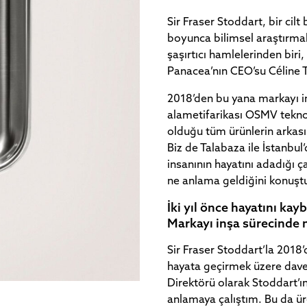
Sir Fraser Stoddart, bir cil
boyunca bilimsel araştırmal
şaşırtıcı hamlelerinden biri
Panacea’nın CEO’su Céline Ta
2018’den bu yana markayı i
alametifarikası OSMV teknolo
olduğu tüm ürünlerin arkasın
Biz de Talabaza ile İstanbul’
insanının hayatını adadığı ç
ne anlama geldiğini konuşt
İki yıl önce hayatını kay
Markayı inşa sürecinde n
Sir Fraser Stoddart’la 2018’
hayata geçirmek üzere davet
Direktörü olarak Stoddart’ın 
anlamaya çalıştım. Bu da ür