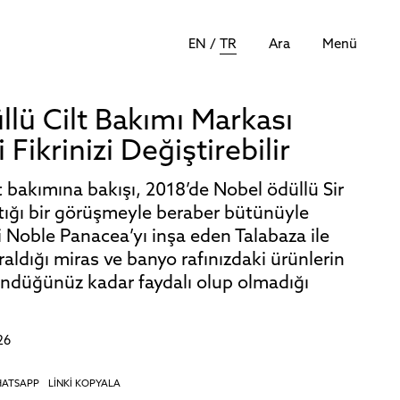
EN
/
TR
Ara
Menü
lü Cilt Bakımı Markası
li Fikrinizi Değiştirebilir
lt bakımına bakışı, 2018’de Nobel ödüllü Sir
ptığı bir görüşmeyle beraber bütünüyle
 Noble Panacea’yı inşa eden Talabaza ile
aldığı miras ve banyo rafınızdaki ürünlerin
ndüğünüz kadar faydalı olup olmadığı
26
ATSAPP
LİNKİ KOPYALA