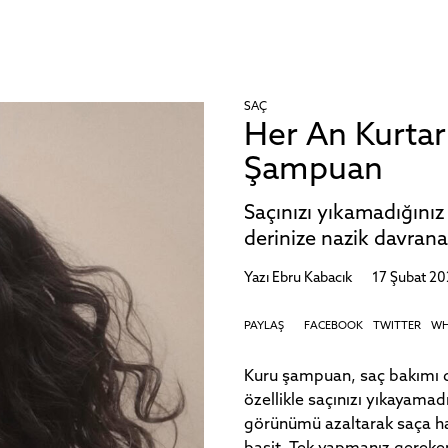
SAÇ
Her An Kurtar
Şampuan
Saçınızı yıkamadığını
derinize nazik davran
Yazı
Ebru Kabacık
17 Şubat 2
PAYLAŞ
FACEBOOK
TWITTER
WH
Kuru şampuan, saç bakımı d
özellikle saçınızı yıkayamad
görünümü azaltarak saça h