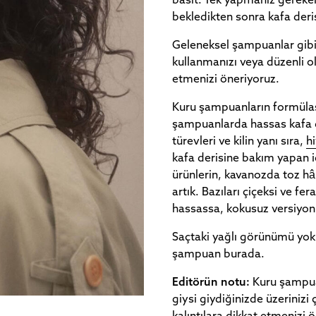
basit. Tek yapmanız gereken
bekledikten sonra kafa der
Geleneksel şampuanlar gibi 
kullanmanızı veya düzenli ol
etmenizi öneriyoruz.
Kuru şampuanların formülasy
şampuanlarda hassas kafa d
türevleri ve kilin yanı sıra,
hi
kafa derisine bakım yapan i
ürünlerin, kavanozda toz hâl
artık. Bazıları çiçeksi ve fe
hassassa, kokusuz versiyonl
Saçtaki yağlı görünümü yok 
şampuan burada.
Editörün notu:
Kuru şampuan
giysi giydiğinizde üzerinizi