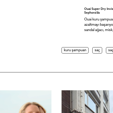
Ouai Super Dry Invi
uan, 1.869 TL
Sephora’da
ru şampuanın formülasyonundaki nişasta
Ouai kuru şampuan,
a yağı emiyor. Yulaf da saç derisindeki
azaltmayı başarıyo
 saça hacimli bir görünüm kazandırıyor.
sandal ağacı, misk
kuru şampuan
saç
sa