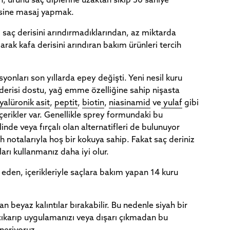
, ürünü saç diplerine uzaktan sıkıp 30 saniye
isine masaj yapmak.
saç derisini arındırmadıklarından, az miktarda
arak kafa derisini arındıran bakım ürünleri tercih
onları son yıllarda epey değişti. Yeni nesil kuru
erisi dostu, yağ emme özelliğine sahip nişasta
yalüronik asit
,
peptit
,
biotin
,
niasinamid
ve
yulaf
gibi
çerikler var. Genellikle sprey formundaki bu
inde veya fırçalı olan alternatifleri de bulunuyor
rah notalarıyla hoş bir kokuya sahip. Fakat saç deriniz
arı kullanmanız daha iyi olur.
eden, içerikleriyle saçlara bakım yapan 14 kuru
 beyaz kalıntılar bırakabilir. Bu nedenle siyah bir
 çıkarıp uygulamanızı veya dışarı çıkmadan bu