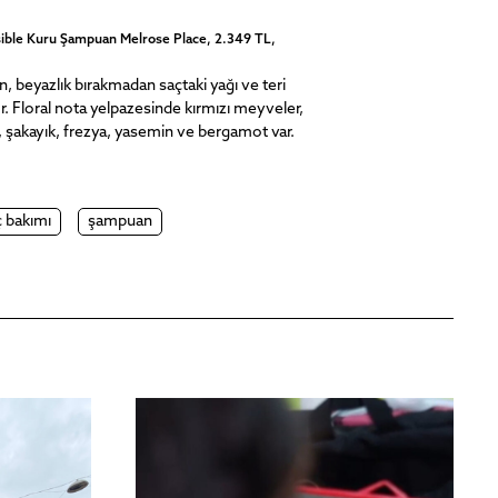
Olaplex N
sible Kuru Şampuan Melrose Place, 2.349 TL,
Bu kuru ş
sayesinde
 beyazlık bırakmadan saçtaki yağı ve teri
zamanda s
r. Floral nota yelpazesinde kırmızı meyveler,
bırakmayan
, şakayık, frezya, yasemin ve bergamot var.
için ideal.
ç bakımı
şampuan