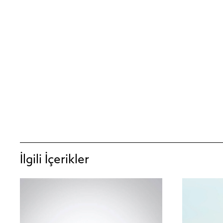
Aveda Shampowder Kuru Şamp
Bitkisel içerikli Aveda ku
ve kil türevleri saçtaki fazl
hassasiyeti hafifletiyor ve
İlgili İçerikler