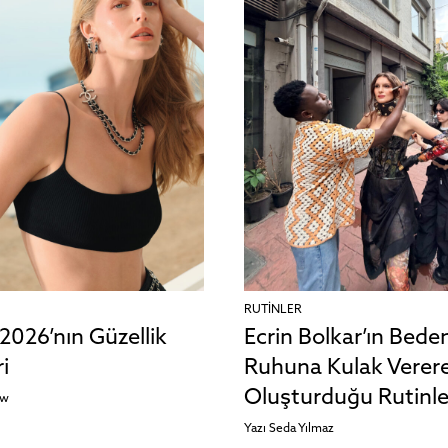
RUTINLER
2026’nın Güzellik
Ecrin Bolkar’ın Bede
i
Ruhuna Kulak Verer
Oluşturduğu Rutinle
aw
Yazı
Seda Yılmaz